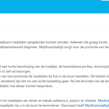
betaalbare maaltijden aangeboden kunnen worden. Iedereen die graag kookt, 
ne afhaalrestaurant beginnen. Mijnthuismaaltijd zorgt voor de promotie van d
t een korte beschrijving van de maaltijd, de beschikbare porties, doorloopti
n of zelf wil bezorgen.
 van hun postcode de maaltijden bij hun in de buurt bestellen. De klanten k
jd verzekerd dat het om een echte bestelling gaat. Na het afronden van de b
details met elkaar kunnen bespreken.
 tot maaltijden van döner en kebab cafetaria's, pizza's en chinees.
Mijnthu
aaltijden bij u in de buurt te bevorderen. Daarnaast heeft
Mijnthuismaaltijd